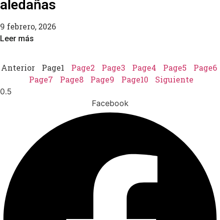
aledañas
9 febrero, 2026
Leer más
Anterior
Page
1
Page
2
Page
3
Page
4
Page
5
Page
6
Page
7
Page
8
Page
9
Page
10
Siguiente
Facebook