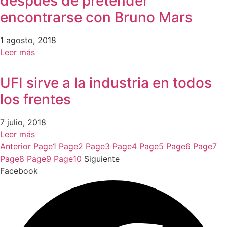
después de pretender
encontrarse con Bruno Mars
1 agosto, 2018
Leer más
UFI sirve a la industria en todos
los frentes
7 julio, 2018
Leer más
Anterior
Page
1
Page
2
Page
3
Page
4
Page
5
Page
6
Page
7
Page
8
Page
9
Page
10
Siguiente
Facebook