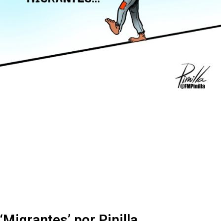
‘Migrantes’ por Pinilla