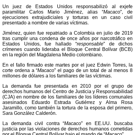
Un juez de Estados Unidos responsabilizó al exjefe
paramilitar Carlos Mario Jiménez, alias “
Macaco
”, de
ejecuciones extrajudiciales y torturas en un caso civil
presentado a nombre de varias víctimas.
Jiménez, quien fue repatriado a Colombia en julio de 2019
tras cumplir una condena de once años por narcotráfico en
Estados Unidos, fue hallado “
responsable
” de dichos
crímenes cuando lideraba el Bloque Central Bolívar (BCB)
en la región del Magdalena Medio colombiano.
En el fallo firmado este martes por el juez Edwin Torres, la
corte ordena a “
Macaco
” el pago de un total de al menos 8
millones de dólares a los familiares de las víctimas.
La demanda fue presentada en 2010 por el grupo de
derechos humanos del Centro de Justicia y Responsabilidad
(CJA) en nombre de los familiares de los líderes comunales
asesinados Eduardo Estrada Gutiérrez y Alma Rosa
Jaramillo, como también la tortura de la esposa del primero,
Sara González Calderón.
La demanda civil contra “
Macaco
” en EE.UU. buscaba
justicia por las violaciones de derechos humanos cometidas
por el Bloque Central Bolívar bajo el mando de “
Macaco
”.