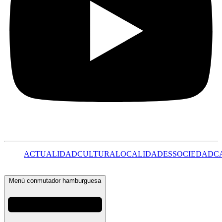
ACTUALIDAD
CULTURA
LOCALIDADES
SOCIEDAD
C
Menú conmutador hamburguesa