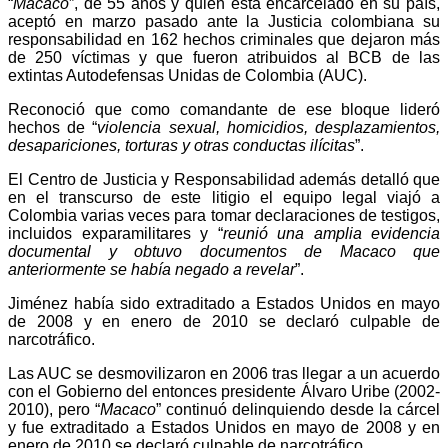
“
Macaco
”, de 55 años y quien está encarcelado en su país,
aceptó en marzo pasado ante la Justicia colombiana su
responsabilidad en 162 hechos criminales que dejaron más
de 250 víctimas y que fueron atribuidos al BCB de las
extintas Autodefensas Unidas de Colombia (AUC).
Reconoció que como comandante de ese bloque lideró
hechos de “
violencia sexual, homicidios, desplazamientos,
desapariciones, torturas y otras conductas ilícitas
”.
El Centro de Justicia y Responsabilidad además detalló que
en el transcurso de este litigio el equipo legal viajó a
Colombia varias veces para tomar declaraciones de testigos,
incluidos exparamilitares y “
reunió una amplia evidencia
documental y obtuvo documentos de Macaco que
anteriormente se había negado a revelar
”.
Jiménez había sido extraditado a Estados Unidos en mayo
de 2008 y en enero de 2010 se declaró culpable de
narcotráfico.
Las AUC se desmovilizaron en 2006 tras llegar a un acuerdo
con el Gobierno del entonces presidente Álvaro Uribe (2002-
2010), pero “
Macaco
” continuó delinquiendo desde la cárcel
y fue extraditado a Estados Unidos en mayo de 2008 y en
enero de 2010 se declaró culpable de narcotráfico.